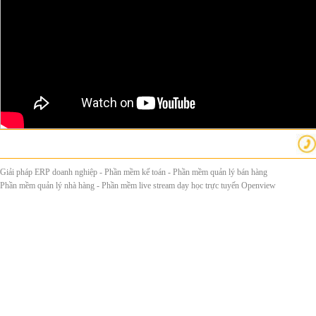
Giải pháp ERP doanh nghiệp
-
Phần mềm kế toán
-
Phần mềm quản lý bán hàng
Phần mềm quản lý nhà hàng
-
Phần mềm live stream dạy học trực tuyến Openview
Tags: Opensoft - Phần mềm quản lý ERP - Phần mềm kế toán - Phần mềm quản lý chuỗi - Phần mềm quản lý bán hàng - Phần mềm quản lý nhà hàng - Phan mem erp - Phan mem ke toan - Phan mem quan ly chuoi - Phan mem quan ly ban hang - Phan mem quan ly nha hang